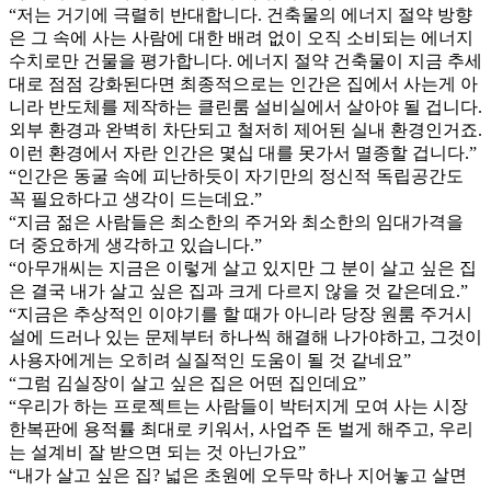
“저는 거기에 극렬히 반대합니다. 건축물의 에너지 절약 방향
은 그 속에 사는 사람에 대한 배려 없이 오직 소비되는 에너지
수치로만 건물을 평가합니다. 에너지 절약 건축물이 지금 추세
대로 점점 강화된다면 최종적으로는 인간은 집에서 사는게 아
니라 반도체를 제작하는 클린룸 설비실에서 살아야 될 겁니다.
외부 환경과 완벽히 차단되고 철저히 제어된 실내 환경인거죠.
이런 환경에서 자란 인간은 몇십 대를 못가서 멸종할 겁니다.”
“인간은 동굴 속에 피난하듯이 자기만의 정신적 독립공간도
꼭 필요하다고 생각이 드는데요.”
“지금 젊은 사람들은 최소한의 주거와 최소한의 임대가격을
더 중요하게 생각하고 있습니다.”
“아무개씨는 지금은 이렇게 살고 있지만 그 분이 살고 싶은 집
은 결국 내가 살고 싶은 집과 크게 다르지 않을 것 같은데요.”
“지금은 추상적인 이야기를 할 때가 아니라 당장 원룸 주거시
설에 드러나 있는 문제부터 하나씩 해결해 나가야하고, 그것이
사용자에게는 오히려 실질적인 도움이 될 것 같네요”
“그럼 김실장이 살고 싶은 집은 어떤 집인데요”
“우리가 하는 프로젝트는 사람들이 박터지게 모여 사는 시장
한복판에 용적률 최대로 키워서, 사업주 돈 벌게 해주고, 우리
는 설계비 잘 받으면 되는 것 아닌가요”
“내가 살고 싶은 집? 넓은 초원에 오두막 하나 지어놓고 살면