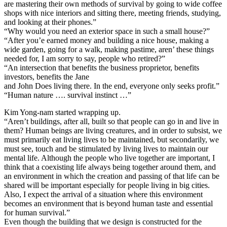
are mastering their own methods of survival by going to wide coffee
shops with nice interiors and sitting there, meeting friends, studying,
and looking at their phones.”
“Why would you need an exterior space in such a small house?”
“After you’e earned money and building a nice house, making a
wide garden, going for a walk, making pastime, aren’ these things
needed for, I am sorry to say, people who retired?”
“An intersection that benefits the business proprietor, benefits
investors, benefits the Jane
and John Does living there. In the end, everyone only seeks profit.”
“Human nature …. survival instinct …”
Kim Yong-nam started wrapping up.
“Aren’t buildings, after all, built so that people can go in and live in
them? Human beings are living creatures, and in order to subsist, we
must primarily eat living lives to be maintained, but secondarily, we
must see, touch and be stimulated by living lives to maintain our
mental life. Although the people who live together are important, I
think that a coexisting life always being together around them, and
an environment in which the creation and passing of that life can be
shared will be important especially for people living in big cities.
Also, I expect the arrival of a situation where this environment
becomes an environment that is beyond human taste and essential
for human survival.”
Even though the building that we design is constructed for the