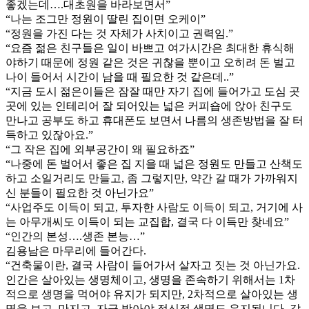
좋겠는데….대초원을 바라보면서”
“나는 조그만 정원이 딸린 집이면 오케이”
“정원을 가진 다는 것 자체가 사치이고 권력임.”
“요즘 젊은 친구들은 일이 바쁘고 여가시간은 최대한 휴식해
야하기 때문에 정원 같은 것은 귀찮을 뿐이고 오히려 돈 벌고
나이 들어서 시간이 남을 때 필요한 것 같은데..”
“지금 도시 젊은이들은 잠잘 때만 자기 집에 들어가고 도심 곳
곳에 있는 인테리어 잘 되어있는 넓은 커피숍에 앉아 친구도
만나고 공부도 하고 휴대폰도 보면서 나름의 생존방법을 잘 터
득하고 있잖아요.”
“그 작은 집에 외부공간이 왜 필요하죠”
“나중에 돈 벌어서 좋은 집 지을 때 넓은 정원도 만들고 산책도
하고 소일거리도 만들고, 좀 그렇지만, 약간 갈 때가 가까워지
신 분들이 필요한 것 아닌가요”
“사업주도 이득이 되고, 투자한 사람도 이득이 되고, 거기에 사
는 아무개씨도 이득이 되는 교집합, 결국 다 이득만 찾네요”
“인간의 본성….생존 본능…”
김용남은 마무리에 들어간다.
“건축물이란, 결국 사람이 들어가서 살자고 짓는 것 아닌가요.
인간은 살아있는 생명체이고, 생명을 존속하기 위해서는 1차
적으로 생명을 먹어야 유지가 되지만, 2차적으로 살아있는 생
명을 보고, 만지고, 자극 받아야 정신적 생명도 유지됩니다. 같