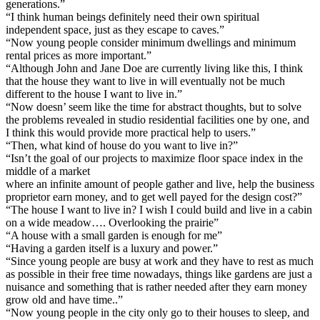
generations.”
“I think human beings definitely need their own spiritual
independent space, just as they escape to caves.”
“Now young people consider minimum dwellings and minimum
rental prices as more important.”
“Although John and Jane Doe are currently living like this, I think
that the house they want to live in will eventually not be much
different to the house I want to live in.”
“Now doesn’ seem like the time for abstract thoughts, but to solve
the problems revealed in studio residential facilities one by one, and
I think this would provide more practical help to users.”
“Then, what kind of house do you want to live in?”
“Isn’t the goal of our projects to maximize floor space index in the
middle of a market
where an infinite amount of people gather and live, help the business
proprietor earn money, and to get well payed for the design cost?”
“The house I want to live in? I wish I could build and live in a cabin
on a wide meadow…. Overlooking the prairie”
“A house with a small garden is enough for me”
“Having a garden itself is a luxury and power.”
“Since young people are busy at work and they have to rest as much
as possible in their free time nowadays, things like gardens are just a
nuisance and something that is rather needed after they earn money
grow old and have time..”
“Now young people in the city only go to their houses to sleep, and